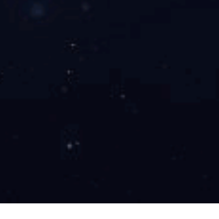
新闻动态
及时向你传达相关新闻动态及资讯信息，以便您可以在第
一时间掌握您所需要的新内容。
浏览详情
2015-08-08
2015-08-08
2015-08-08
祝贺乐动手机web版开通网站
祝贺乐动手机web版开通网站
祝贺乐动手机web版开通网站
祝贺乐动手机web
祝贺乐动手机web
祝贺乐动手机web
版开通网站
版开通网站
版开通网站
乐动(中国)
乐动(中国)
乐动(中国)
苏ICP备11043593号
COPYRIGHT © 2020
乐动手机web版
版权归本公司所有，未经
授权，任何其他公司或个人均不允许来复制、抄袭！
Wuxi Xishan Jianghai Machinery Manufacturing Co., Ltd