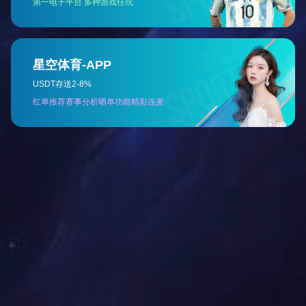
SP-300/500双盘自动换盘收线
LDD-800倒立式拉丝机
机
拉丝机系列
拉丝机系列
黄铜：巨拉机组-大拉连退机
组-中拉连退机组生产线
拉丝机系列