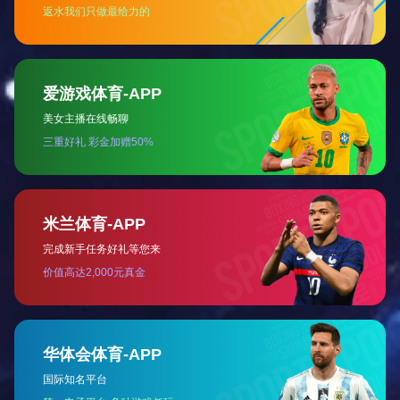
铜）水箱拉丝机、LHT-450/9DT塔轮式大拉连退机组、LHT-
28CV11-17模 中拉连退机组、LHT-280/13模(锅)中拉机配650型
倒立式收线机...
推荐产品
拉丝机系列
收线机系列
黄铜扁线系列
校直机系列
连轧冷轧切角机组
冷拔机系列
辅机系列
…