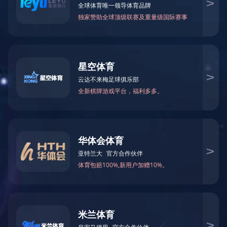
公司简介
ABOUT US