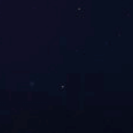
进取务实
严谨创新
服务客户
严格管理
为客户量身定制服务
Customized service for customers
咨询热线：0510-88747995