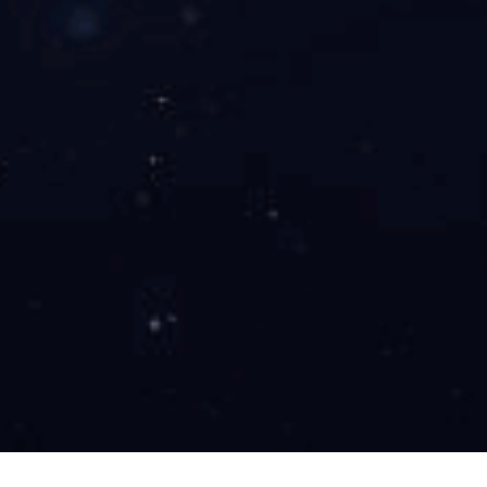
新闻动态
及时向你传达相关新闻动态及资讯信息，以便您可以在第
一时间掌握您所需要的新内容。
浏览详情
2015-08-08
2015-08-08
2015-08-08
祝贺乐动手机web版开通网站
祝贺乐动手机web版开通网站
祝贺乐动手机web版开通网站
祝贺乐动手机web
祝贺乐动手机web
祝贺乐动手机web
版开通网站
版开通网站
版开通网站
乐动(中国)
乐动(中国)
乐动(中国)
苏ICP备11043593号
COPYRIGHT © 2020
乐动手机web版
版权归本公司所有，未经
授权，任何其他公司或个人均不允许来复制、抄袭！
Wuxi Xishan Jianghai Machinery Manufacturing Co., Ltd