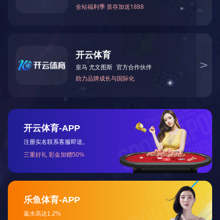
顾客
科技
人才
技术
产品展示
公司专业制造LHT-450/8-13DF分电机式大拉连退机组、LHT-
450/9DZ-13DZ(直列式)大拉连退 机组、LHT-350/11~17模(黄