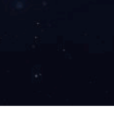
新闻动态
及时向你传达相关新闻动态及资讯信息，以便您可以在第
一时间掌握您所需要的新内容。
浏览详情
2015-08-08
2015-08-08
2015-08-08
祝贺乐动手机web版开通网站
祝贺乐动手机web版开通网站
祝贺乐动手机web版开通网站
祝贺乐动手机web
祝贺乐动手机web
祝贺乐动手机web
版开通网站
版开通网站
版开通网站
乐动(中国)
乐动(中国)
乐动(中国)
苏ICP备11043593号
COPYRIGHT © 2020
乐动手机web版
版权归本公司所有，未经
授权，任何其他公司或个人均不允许来复制、抄袭！
Wuxi Xishan Jianghai Machinery Manufacturing Co., Ltd