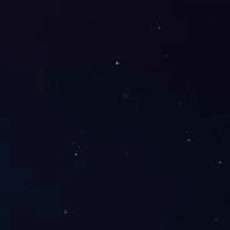
浏览详情
-08-08
贺乐动手机web版开通网站