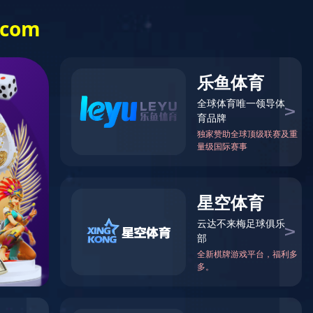
全国销售与服务热线
(86) 510-88741537
联系我们