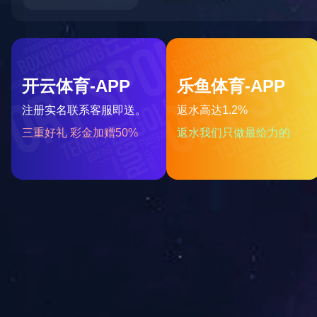
乐动手机
交 通便利
“科技创
目标；让我
查看更多 +
公司专业制造LHT-450/8-13DF分电机式大拉连退机组、LHT-