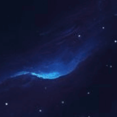
公司依托便捷
进取务实