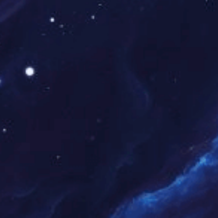
17模 中拉连退机组、LHT-280/13模(锅)中拉机配650型倒立式收线机...
机系列
黄铜扁线系列
校直机系列
连轧冷轧切角机组
LDD-800倒立式拉丝机
黄铜：巨拉机组-大拉连退机组-中
生产线
拉丝机系列
拉丝机系列