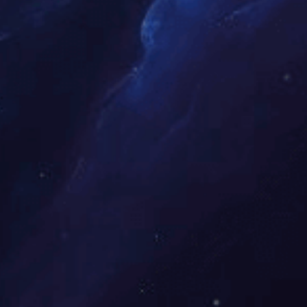
企业文化
的交通优势、雄厚的工业基础、和谐的人际关系，公司定会飞跃发展，开
严谨创新
服务客户