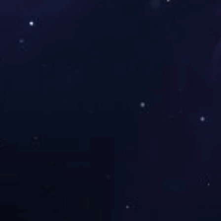
新闻动态
及时向你传达相关新闻动态及资讯信息，以便您
2015-08-08
祝贺乐动手机web版开通网站