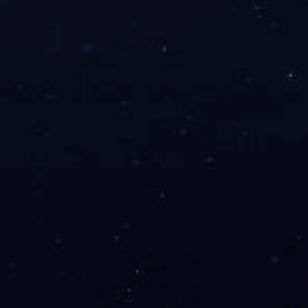
乐动手机web版开通网站
乐动(中国)
许来复制、抄袭！