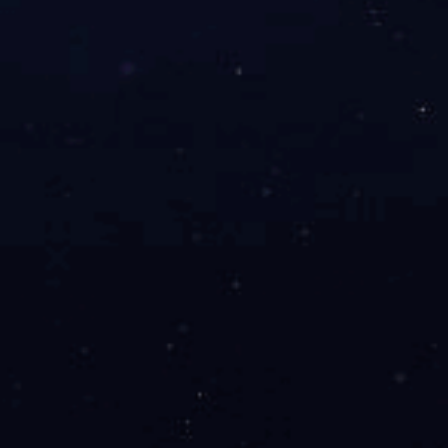
乐动手机web版开通网站
乐动(中国)
许来复制、抄袭！