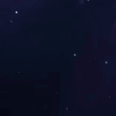
新闻动态
及时向你传达相关新闻动态及资讯信息，以便您
2015-08-08
祝贺乐动手机web版开通网站