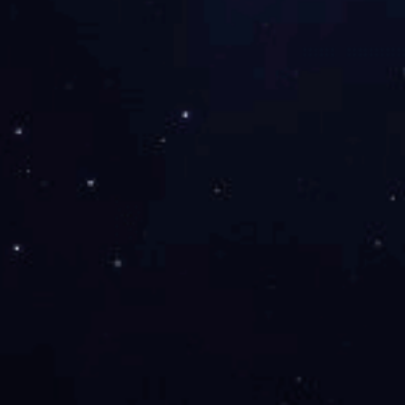
祝贺乐动手机web版开通网站
乐动(中国)
COPYRIGHT © 2