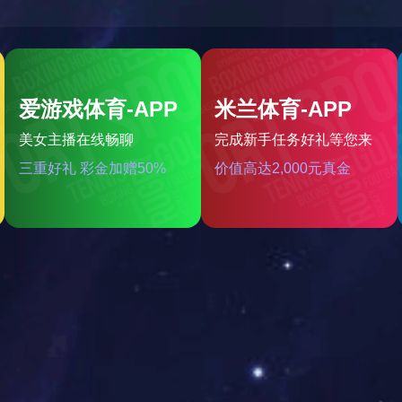
web版，创建于1982年，地处美丽的鱼米之乡无锡市，水陆
，东靠苏州，上海；西靠常州，江阴等地。
新”为企业宗旨；“产品质量”为企业生命；“市场需求”为企业
们大家共同去面 对激烈的市场，迎接更加严峻的挑战！
产品展示
450/9DZ-13DZ(直列式)大拉连退 机组、LHT-350/11~17模(黄铜）水箱