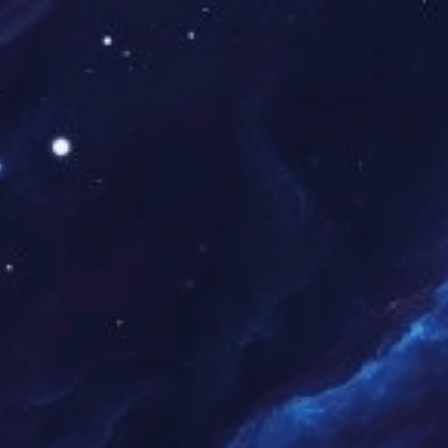
17模 中拉连退机组、LHT-280/13模(锅)中拉机配650型倒立式收线机...
机系列
黄铜扁线系列
校直机系列
连轧冷轧切角机组
LDD-800倒立式拉丝机
黄铜：巨拉机组-大拉连退机组-中
生产线
拉丝机系列
拉丝机系列