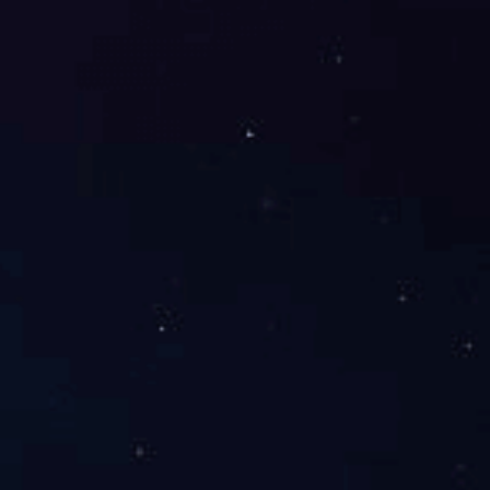
浏览详情
-08-08
贺乐动手机web版开通网站