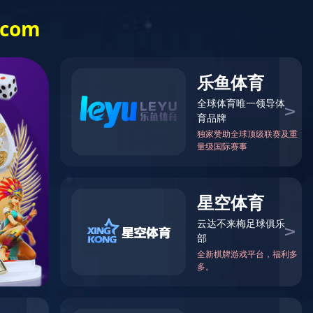
全国销售与服务热线
(86) 510-88741537
联系我们