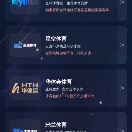
新闻动态
祝贺乐动手机web版开通网站
发布者：乐动手机web版
祝贺乐动手机web版开通网站
上一页：祝贺乐动手机web版开通网站
苏ICP备11043593号