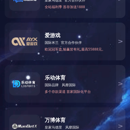
技术参数
额定拉拔力
10t
小车返回速度
50m/min
有效长度
12m
主减速器型号
JZQ750
床身长度
15m
配用主电机功率
37KW
拉拔速度
8~12m/min
小车返回电机
1.5KW-4
拉拔根数
1n
小车返回减速器
ZQ-200
链条节距
p=101.6
小车返程链条
P=19.05
链条厚度
4寸弯板链
下一页：冷拔拉管机
苏ICP备11043593号