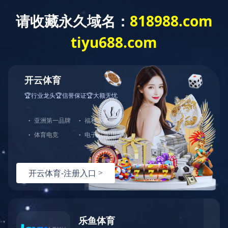
欢迎来到-
乐动手机web版
的官方网站！
乐动(中国)
公司概况
新闻动态
产品展示
资质荣誉
生产能力
客户反馈
联系我们
产品展示
｜
当前位置：
乐动(中国)
/
产品展示
拉丝机系列
收线机系列