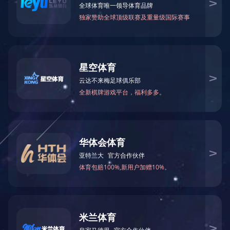
黄铜扁线系列
校直机系列
连轧冷轧切角机
冷拔机系列
组
辅机系列
350-11水箱拉丝机